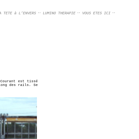
A TETE à L’ENVERS
LUMINO THERAPIE
VOUS ETES ICI
 Courant est tissé
long des rails. Se